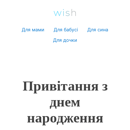
Для мами
Для бабусі
Для сина
Для дочки
Привітання з
днем
народження