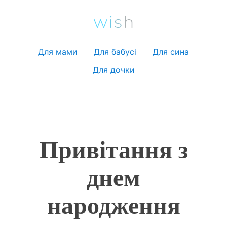
Для мами
Для бабусі
Для сина
Для дочки
Привітання з
днем
народження