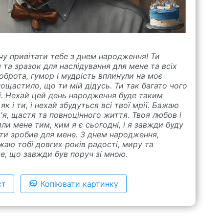
чу привітати тебе з днем народження! Ти
та зразок для наслідування для мене та всіх
оброта, гумор і мудрість вплинули на моє
пощастило, що ти мій дідусь. Ти так багато чого
і. Нехай цей день народження буде таким
к і ти, і нехай збудуться всі твої мрії. Бажаю
'я, щастя та повноцінного життя. Твоя любов і
и мене тим, ким я є сьогодні, і я завжди буду
 ти зробив для мене. З днем народження,
жаю тобі довгих років радості, миру та
е, що завжди був поруч зі мною.
ст
Копіювати картинку