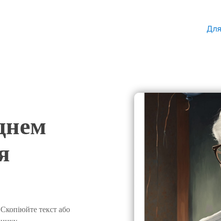
Дл
днем
я
 Скопіюйте текст або