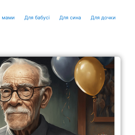
я мами
Для бабусі
Для сина
Для дочки