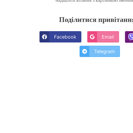
надішліть вітання з картинкою імени
Поділитися привітан
Facebook
Email
Telegram