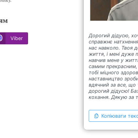
ннику.
ням
Дорогий дідусю, хо
Viber
справжнє натхнення 
нас навколо. Твоя д
життя, і мені дуже 
навчив мене у житт
самим прекрасним, я
тобі міцного здоров
наставництво зробил
вдячний за все, що
дорогий дідусю! Ба
кохання. Дякую за т
Копіювати тек